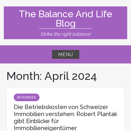
Skip
to
The Balance And Life
content
Blog
Strike the right balance!
MENU
Month:
April 2024
BUSINESS
Die Betriebskosten von Schweizer
Immobilien verstehen: Robert Plantak
gibt Einblicke für
Immobilieneigentümer